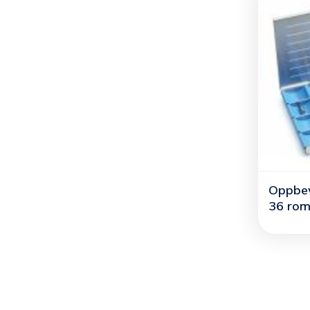
Oppbev
36 ro