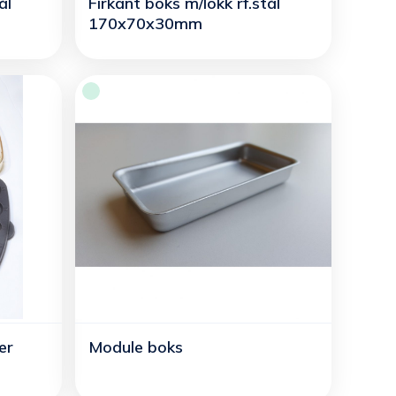
ål
Firkant boks m/lokk rf.stål
170x70x30mm
er
Module boks