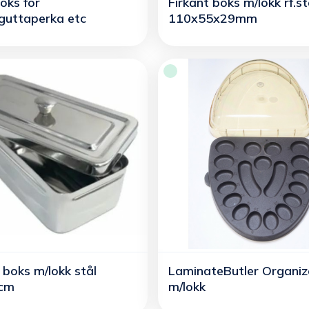
oks for
Firkant boks m/lokk rf.st
/guttaperka etc
110x55x29mm
 boks m/lokk stål
LaminateButler Organiz
cm
m/lokk