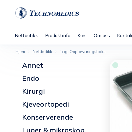
Nettbutikk
Produktinfo
Kurs
Om oss
Kontak
Hjem
Nettbutikk
Tag: Oppbevaringsboks
Annet
Endo
Kirurgi
Kjeveortopedi
Konserverende
Luper & mikroskop