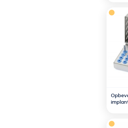
Opbeva
implant