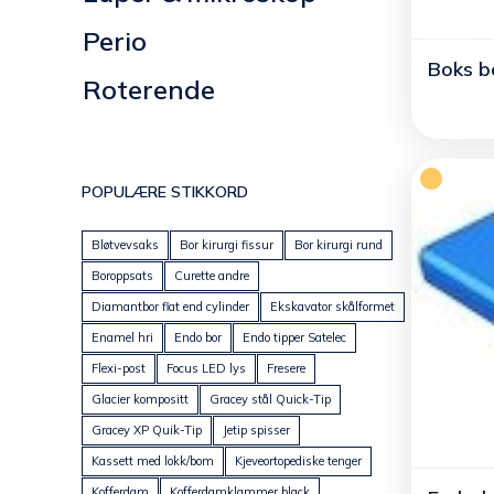
Perio
Boks 
Roterende
POPULÆRE STIKKORD
Bløtvevsaks
Bor kirurgi fissur
Bor kirurgi rund
Boroppsats
Curette andre
Diamantbor flat end cylinder
Ekskavator skålformet
Enamel hri
Endo bor
Endo tipper Satelec
Flexi-post
Focus LED lys
Fresere
Glacier kompositt
Gracey stål Quick-Tip
Gracey XP Quik-Tip
Jetip spisser
Kassett med lokk/bom
Kjeveortopediske tenger
Kofferdam
Kofferdamklammer black