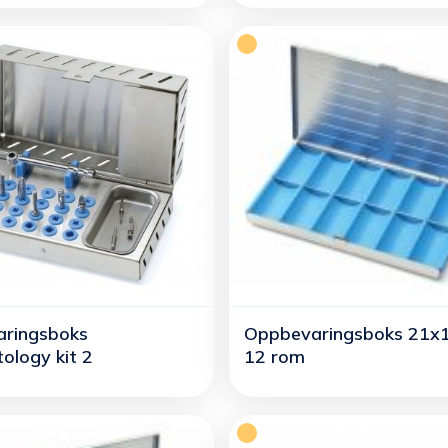
ringsboks
Oppbevaringsboks 21x
ology kit 2
12 rom