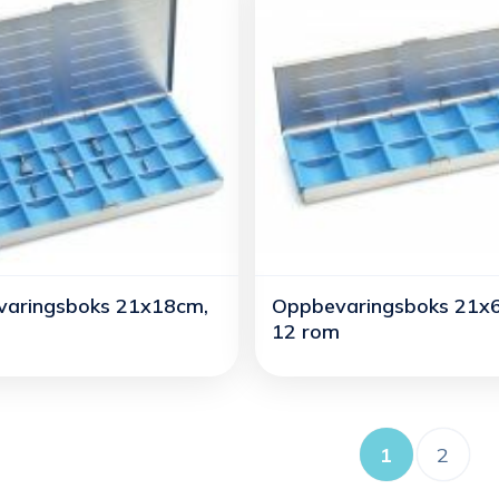
aringsboks 21x18cm,
Oppbevaringsboks 21x
m
12 rom
1
2