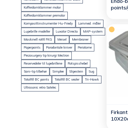
Endo-b
points
Kofferdamklammer molar
Kofferdamklammer premolar
Komposittinstrumenter Hu-Friedy
Lommed. måler
Lupebrille modeller
Luxator Directa
MAP-system
Maskinell rotfil FKG
Meisel
Membraner
Paperpoints
Parodontale kniver
Periotome
Piezosurgery tip kirurgi Mectron
Reservedeler til lupebrillene
Rotspisshebel
Sani-tip tilbehør
Simplee
Slipestein
Sug
Totalfill BC points
Totalfill BC sealer
Tri-Hawk
Ultrasonic retro Satelec
Firkant
10X20