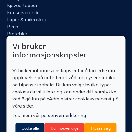
Kjeveortopedi
Konserverende
Luper & mikroskop
Perio
Protetikk
Roterende
Vi bruker
Nettbutikk
informasjonskapsler
Produktinfo
Kurs
Vi bruker informasjonskapsler for å forbedre din
Om oss
opplevelse på nettstedet vårt, analysere trafikk
Kontakt oss
og tilpasse innhold. Du kan velge hvilke typer
cookies du vil tillate, og kan endre ditt samtykke
ved å gå inn på «Administrer cookies» nederst på
våre sider.
Les mer i vår
personvernerklæring
.
Godta alle
Kun nødvendige
Tilpass valg