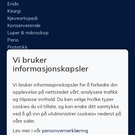
Endo
Kirurgi
Kjeveortopedi
Konserverende
Luper & mikroskop
Perio
Protetikk
Roterende
Vi bruker
Nettbutikk
informasjonskapsler
Produktinfo
Kurs
Vi bruker informasjonskapsler for å forbedre din
Om oss
opplevelse på nettstedet vårt, analysere trafikk
Kontakt oss
og tilpasse innhold. Du kan velge hvilke typer
cookies du vil tillate, og kan endre ditt samtykke
ved å gå inn på «Administrer cookies» nederst på
våre sider.
Les mer i vår
personvernerklæring
.