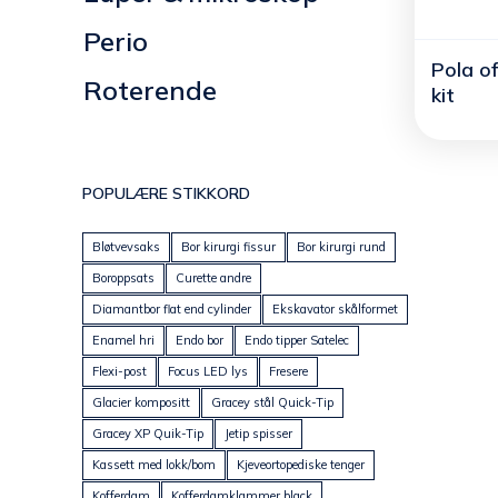
Perio
Pola of
Roterende
kit
POPULÆRE STIKKORD
Bløtvevsaks
Bor kirurgi fissur
Bor kirurgi rund
Boroppsats
Curette andre
Diamantbor flat end cylinder
Ekskavator skålformet
Enamel hri
Endo bor
Endo tipper Satelec
Flexi-post
Focus LED lys
Fresere
Glacier kompositt
Gracey stål Quick-Tip
Gracey XP Quik-Tip
Jetip spisser
Kassett med lokk/bom
Kjeveortopediske tenger
Kofferdam
Kofferdamklammer black