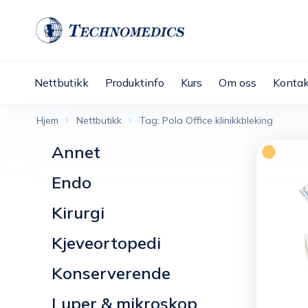
Nettbutikk
Produktinfo
Kurs
Om oss
Kontak
Hjem
Nettbutikk
Tag: Pola Office klinikkbleking
Annet
Endo
Kirurgi
Kjeveortopedi
Konserverende
Luper & mikroskop