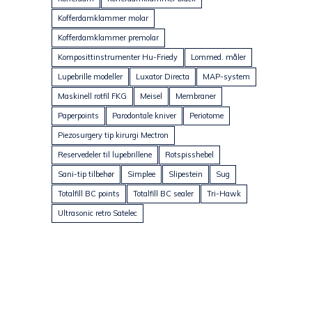
Kofferdamklammer molar
Kofferdamklammer premolar
Komposittinstrumenter Hu-Friedy
Lommed. måler
Lupebrille modeller
Luxator Directa
MAP-system
Maskinell rotfil FKG
Meisel
Membraner
Paperpoints
Parodontale kniver
Periotome
Piezosurgery tip kirurgi Mectron
Reservedeler til lupebrillene
Rotspisshebel
Sani-tip tilbehør
Simplee
Slipestein
Sug
Totalfill BC points
Totalfill BC sealer
Tri-Hawk
Ultrasonic retro Satelec