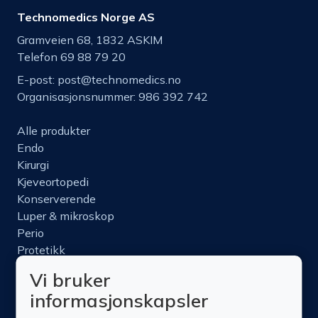
Technomedics Norge AS
Gramveien 68, 1832 ASKIM
Telefon 69 88 79 20
E-post:
post@technomedics.no
Organisasjonsnummer: 986 392 742
Alle produkter
Endo
Kirurgi
Kjeveortopedi
Konserverende
Luper & mikroskop
Perio
Protetikk
Roterende
Vi bruker
Nettbutikk
informasjonskapsler
Produktinfo