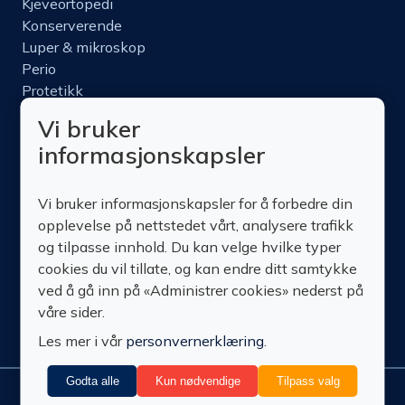
Kjeveortopedi
Konserverende
Luper & mikroskop
Perio
Protetikk
Roterende
Vi bruker
Nettbutikk
informasjonskapsler
Produktinfo
Kurs
Vi bruker informasjonskapsler for å forbedre din
Om oss
opplevelse på nettstedet vårt, analysere trafikk
Kontakt oss
og tilpasse innhold. Du kan velge hvilke typer
cookies du vil tillate, og kan endre ditt samtykke
ved å gå inn på «Administrer cookies» nederst på
våre sider.
Les mer i vår
personvernerklæring
.
Godta alle
Kun nødvendige
Tilpass valg
Administrer
© Technomedics
Personvern
Nedlastinger
Vilkår
Retur