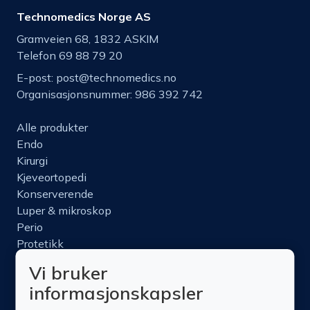
Technomedics Norge AS
Gramveien 68, 1832 ASKIM
Telefon 69 88 79 20
E-post:
post@technomedics.no
Organisasjonsnummer: 986 392 742
Alle produkter
Endo
Kirurgi
Kjeveortopedi
Konserverende
Luper & mikroskop
Perio
Protetikk
Roterende
Vi bruker
Nettbutikk
informasjonskapsler
Produktinfo