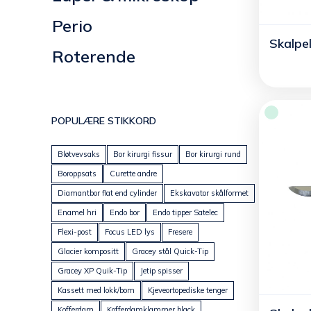
Perio
Skalpe
Roterende
POPULÆRE STIKKORD
Bløtvevsaks
Bor kirurgi fissur
Bor kirurgi rund
Boroppsats
Curette andre
Diamantbor flat end cylinder
Ekskavator skålformet
Enamel hri
Endo bor
Endo tipper Satelec
Flexi-post
Focus LED lys
Fresere
Glacier kompositt
Gracey stål Quick-Tip
Gracey XP Quik-Tip
Jetip spisser
Kassett med lokk/bom
Kjeveortopediske tenger
Kofferdam
Kofferdamklammer black