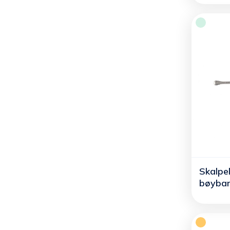
Skalpe
bøyba