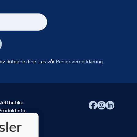
 av dataene dine. Les vår
Personvernerklæring.
Nettbutikk
Produktinfo
Kurs
sler
Om oss
Kontakt oss