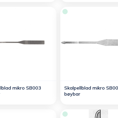
llblad mikro SB003
Skalpellblad mikro SB0
r
bøybar