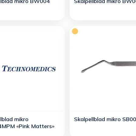
llblad mikro BW004
Skalpellblad mikro BW
lblad mikro
Skalpellblad mikro SB0
MPM «Pink Matters»