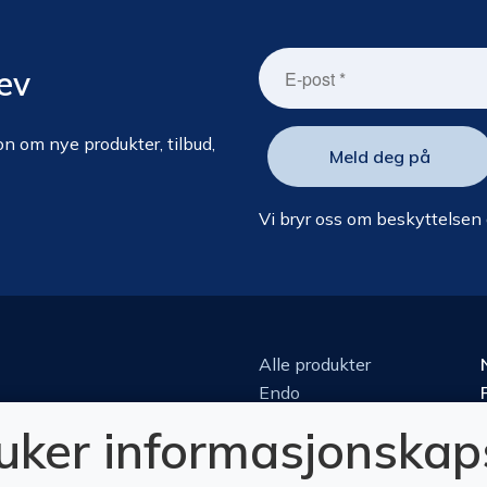
ev
n om nye produkter, tilbud,
Vi bryr oss om beskyttelsen
Alle produkter
Endo
Kirurgi
ruker informasjonskap
Kjeveortopedi
Konserverende