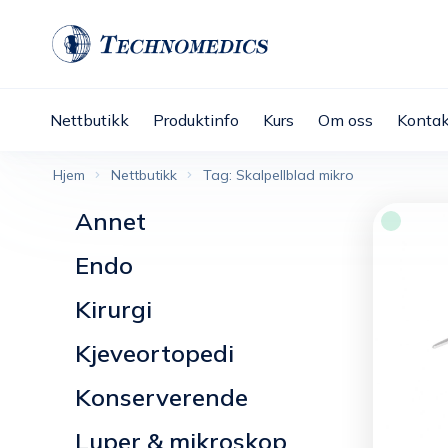
Nettbutikk
Produktinfo
Kurs
Om oss
Kontak
Hjem
Nettbutikk
Tag: Skalpellblad mikro
Annet
Endo
Kirurgi
Kjeveortopedi
Konserverende
Luper & mikroskop