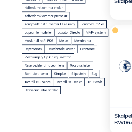
Skalpe
Kofferdamklammer molar
Kofferdamklammer premolar
Komposittinstrumenter Hu-Friedy
Lommed. måler
Lupebrille modeller
Luxator Directa
MAP-system
Maskinell rotfil FKG
Meisel
Membraner
Paperpoints
Parodontale kniver
Periotome
Piezosurgery tip kirurgi Mectron
Reservedeler til lupebrillene
Rotspisshebel
Sani-tip tilbehør
Simplee
Slipestein
Sug
Totalfill BC points
Totalfill BC sealer
Tri-Hawk
Ultrasonic retro Satelec
Skalpel
BW064