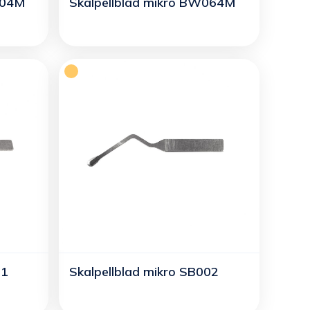
004M
Skalpellblad mikro BW064M
01
Skalpellblad mikro SB002