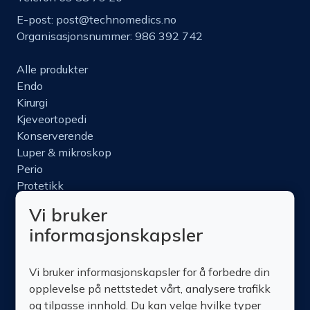
E-post:
post@technomedics.no
Organisasjonsnummer: 986 392 742
Alle produkter
Endo
Kirurgi
Kjeveortopedi
Konserverende
Luper & mikroskop
Perio
Protetikk
Roterende
Vi bruker
Nettbutikk
informasjonskapsler
Produktinfo
Kurs
Vi bruker informasjonskapsler for å forbedre din
Om oss
opplevelse på nettstedet vårt, analysere trafikk
Kontakt oss
og tilpasse innhold. Du kan velge hvilke typer