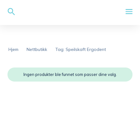
Hjem
Nettbutikk
Tag: Speilskaft Ergodent
Ingen produkter ble funnet som passer dine valg.