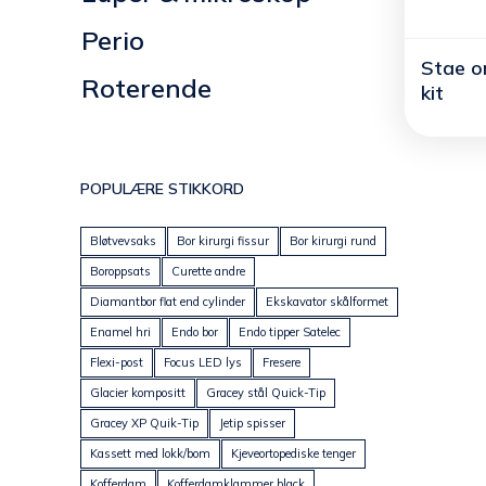
Perio
Stae o
Roterende
kit
POPULÆRE STIKKORD
Bløtvevsaks
Bor kirurgi fissur
Bor kirurgi rund
Boroppsats
Curette andre
Diamantbor flat end cylinder
Ekskavator skålformet
Enamel hri
Endo bor
Endo tipper Satelec
Flexi-post
Focus LED lys
Fresere
Glacier kompositt
Gracey stål Quick-Tip
Gracey XP Quik-Tip
Jetip spisser
Kassett med lokk/bom
Kjeveortopediske tenger
Kofferdam
Kofferdamklammer black