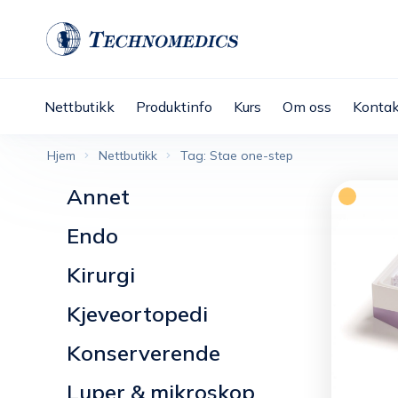
Nettbutikk
Produktinfo
Kurs
Om oss
Kontak
Hjem
Nettbutikk
Tag: Stae one-step
Annet
Endo
Kirurgi
Kjeveortopedi
Konserverende
Luper & mikroskop