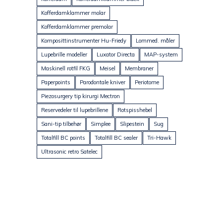
Kofferdamklammer molar
Kofferdamklammer premolar
Komposittinstrumenter Hu-Friedy
Lommed. måler
Lupebrille modeller
Luxator Directa
MAP-system
Maskinell rotfil FKG
Meisel
Membraner
Paperpoints
Parodontale kniver
Periotome
Piezosurgery tip kirurgi Mectron
Reservedeler til lupebrillene
Rotspisshebel
Sani-tip tilbehør
Simplee
Slipestein
Sug
Totalfill BC points
Totalfill BC sealer
Tri-Hawk
Ultrasonic retro Satelec