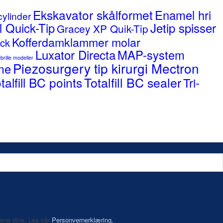
Ekskavator skålformet
Enamel hri
cylinder
Jetip spisser
l Quick-Tip
Gracey XP Quik-Tip
Kofferdamklammer molar
ck
Luxator Directa
MAP-system
brille modeller
Piezosurgery tip kirurgi Mectron
me
Totalfill BC sealer
talfill BC points
Tri-
aene dine. Les vår
Personvernerklæring.