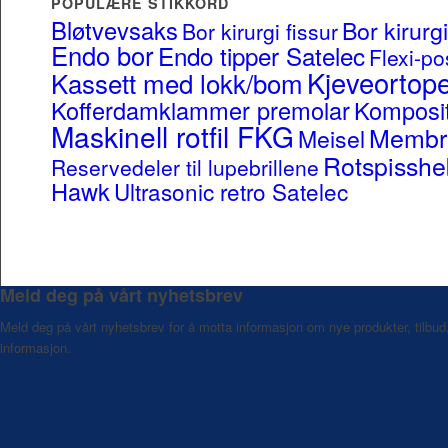
POPULÆRE STIKKORD
Bløtvevsaks
Bor kirurg
Bor kirurgi fissur
Endo bor
Endo tipper Satelec
Flexi-po
Kjeveortope
Kassett med lokk/bom
Kofferdamklammer premolar
Komposit
Maskinell rotfil FKG
Membr
Meisel
Rotspisshe
Reservedeler til lupebrillene
Hawk
Ultrasonic retro Satelec
Meld deg på vårt nyhetsbrev
Meld deg på vårt nyhetsbrev for å motta informasjon om nye produkter, tilbud
informasjon.