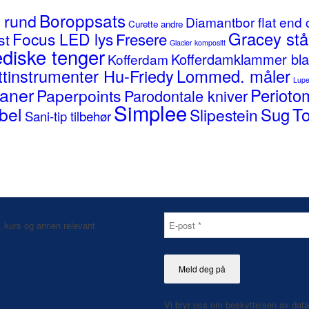
Boroppsats
i rund
Diamantbor flat end 
Curette andre
Gracey stå
Focus LED lys
Fresere
st
Glacier kompositt
diske tenger
Kofferdamklammer bla
Kofferdam
tinstrumenter Hu-Friedy
Lommed. måler
Lupe
aner
Perioto
Paperpoints
Parodontale kniver
Simplee
bel
To
Sug
Slipestein
Sani-tip tilbehør
, kurs og annen relevant
Vi bryr oss om beskyttelsen av dat