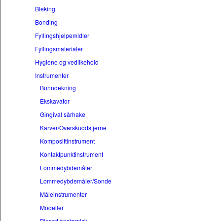
Bleking
Bonding
Fyllingshjelpemidler
Fyllingsmaterialer
Hygiene og vedlikehold
Instrumenter
Bunndekning
Ekskavator
Gingival sårhake
Karver/Overskuddsfjerne
Komposittinstrument
Kontaktpunktinstrument
Lommedybdemåler
Lommedybdemåler/Sonde
Måleinstrumenter
Modeller
Pinsett anatomisk