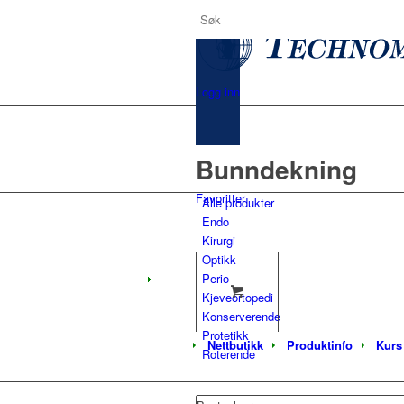
Logg inn
Bunndekning
Favoritter
Alle produkter
Endo
Kirurgi
Optikk
Perio
Kjeveortopedi
Konserverende
Protetikk
Nettbutikk
Produktinfo
Kurs
Roterende