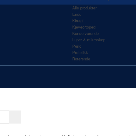
Alle produkter
Endo
Kirurgi
Kjeveortopedi
Konserverende
Luper & mikroskop
Perio
Protetikk
Roterende