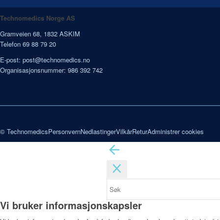
Technomedics Norge AS
Gramveien 68, 1832 ASKIM
Telefon 69 88 79 20
E-post:
post@technomedics.no
Organisasjonsnummer: 986 392 742
© Technomedics
Personvern
Nedlastinger
Vilkår
Retur
Administrer cookies
Vi bruker informasjonskapsler