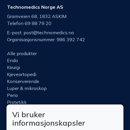
Technomedics Norge AS
Gramveien 68, 1832 ASKIM
Telefon 69 88 79 20
E-post:
post@technomedics.no
Organisasjonsnummer: 986 392 742
Alle produkter
Endo
Kirurgi
Kjeveortopedi
Konserverende
Luper & mikroskop
Perio
Protetikk
Roterende
Vi bruker
Nettbutikk
informasjonskapsler
Produktinfo