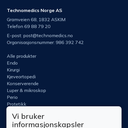
Technomedics Norge AS
Gramveien 68, 1832 ASKIM
Telefon 69 88 79 20
E-post:
post@technomedics.no
Organisasjonsnummer: 986 392 742
Alle produkter
Endo
Kirurgi
Kjeveortopedi
Konserverende
Luper & mikroskop
Perio
Protetikk
Roterende
Vi bruker
Nettbutikk
informasjonskapsler