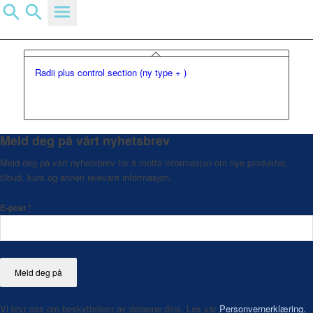
Du er her:
Hjem
/
Nettbutikk
/
Tag: Herdelampe Radii
Radii plus control section (ny type + )
Meld deg på vårt nyhetsbrev
Meld deg på vårt nyhetsbrev for å motta informasjon om nye produkter,
tilbud, kurs og annen relevant informasjon.
E-post
*
Vi bryr oss om beskyttelsen av dataene dine. Les vår
Personvernerklæring.