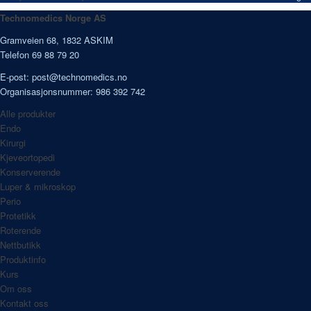
Technomedics Norge AS
Gramveien 68, 1832 ASKIM
Telefon 69 88 79 20
E-post:
post@technomedics.no
Organisasjonsnummer: 986 392 742
Alle produkter
Endo
Kirurgi
Kjeveortopedi
Konserverende
Luper & mikroskop
Perio
Protetikk
Roterende
Nettbutikk
Produktinfo
Kurs
Om oss
Kontakt oss