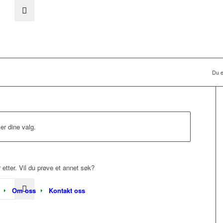
Du e
er dine valg.
r etter. Vil du prøve et annet søk?
Om oss
Kontakt oss