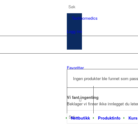
Logg inn
Favoritter
Ingen produkter ble funnet som pass
Vi fant ingenting
Beklager vi finner ikke innlegget du lete
Nettbutikk
Produktinfo
Kurs