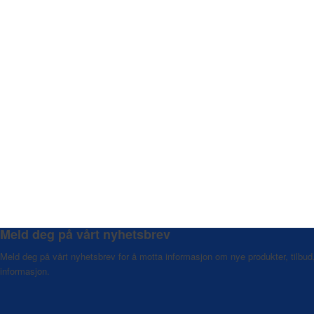
Meld deg på vårt nyhetsbrev
Meld deg på vårt nyhetsbrev for å motta informasjon om nye produkter, tilbud
informasjon.