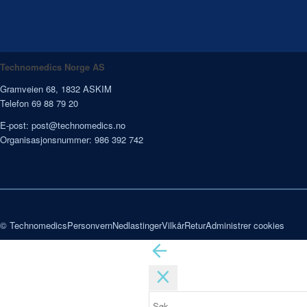
Technomedics Norge AS
Gramveien 68, 1832 ASKIM
Telefon 69 88 79 20
E-post:
post@technomedics.no
Organisasjonsnummer: 986 392 742
© Technomedics
Personvern
Nedlastinger
Vilkår
Retur
Administrer cookies