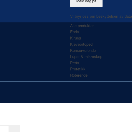
Vi bryr oss om beskyttelsen av dat
Alle produkter
Endo
Kirurgi
Kjeveortopedi
Konserverende
Luper & mikroskop
Perio
Protetikk
Roterende