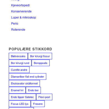
Kjeveortopedi
Konserverende
Luper & mikroskop
Perio
Roterende
POPULÆRE STIKKORD
Bløtvevsaks
Bor kirurgi fissur
Bor kirurgi rund
Boroppsats
Curette andre
Diamantbor flat end cylinder
Ekskavator skålformet
Enamel hri
Endo bor
Endo tipper Satelec
Flexi-post
Focus LED lys
Fresere