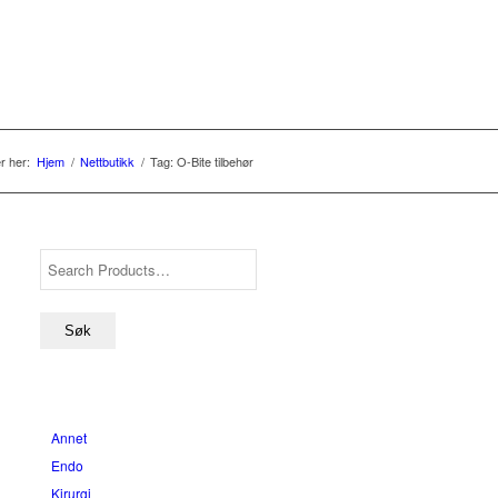
r her:
Hjem
/
Nettbutikk
/
Tag: O-Bite tilbehør
Annet
Endo
Kirurgi