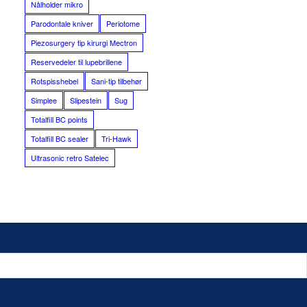
Nålholder mikro
Parodontale kniver
Periotome
Piezosurgery tip kirurgi Mectron
Reservedeler til lupebrillene
Rotspisshebel
Sani-tip tilbehør
Simplee
Slipestein
Sug
Totalfill BC points
Totalfill BC sealer
Tri-Hawk
Ultrasonic retro Satelec