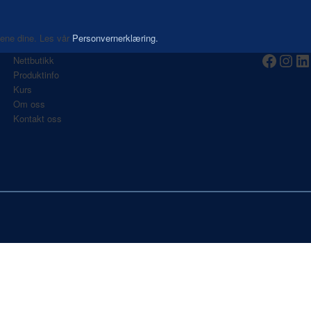
aene dine. Les vår
Personvernerklæring.
Nettbutikk
Produktinfo
Kurs
Om oss
Kontakt oss