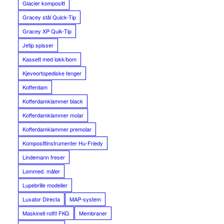
Glacier kompositt
Gracey stål Quick-Tip
Gracey XP Quik-Tip
Jetip spisser
Kassett med lokk/bom
Kjeveortopediske tenger
Kofferdam
Kofferdamklammer black
Kofferdamklammer molar
Kofferdamklammer premolar
Komposittinstrumenter Hu-Friedy
Lindemann freser
Lommed. måler
Lupebrille modeller
Luxator Directa
MAP-system
Maskinell rotfil FKG
Membraner