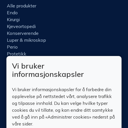
Alle produkter
Endo
Kirurgi
Kjeveortopedi
Konserverende
Luper & mikroskop
Perio
Protetikk
Roterende
Vi bruker
Nettbutikk
informasjonskapsler
Produktinfo
Kurs
Vi bruker informasjonskapsler for å forbedre din
Om oss
opplevelse på nettstedet vårt, analysere trafikk
Kontakt oss
og tilpasse innhold. Du kan velge hvilke typer
cookies du vil tillate, og kan endre ditt samtykke
ved å gå inn på «Administrer cookies» nederst på
våre sider.