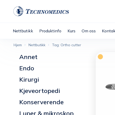
Nettbutikk
Produktinfo
Kurs
Om oss
Kontak
Hjem
Nettbutikk
Tag: Ortho cutter
Annet
Endo
Kirurgi
Kjeveortopedi
Konserverende
Luper & mikroskop