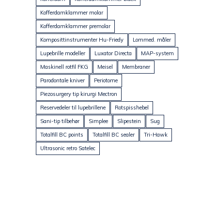
Kofferdamklammer molar
Kofferdamklammer premolar
Komposittinstrumenter Hu-Friedy
Lommed. måler
Lupebrille modeller
Luxator Directa
MAP-system
Maskinell rotfil FKG
Meisel
Membraner
Parodontale kniver
Periotome
Piezosurgery tip kirurgi Mectron
Reservedeler til lupebrillene
Rotspisshebel
Sani-tip tilbehør
Simplee
Slipestein
Sug
Totalfill BC points
Totalfill BC sealer
Tri-Hawk
Ultrasonic retro Satelec