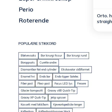
Perio
Orto. h
Roterende
straigh
POPULÆRE STIKKORD
Bløtvevsaks
Bor kirurgi fissur
Bor kirurgi rund
Boroppsats
Curette andre
Diamantbor flat end cylinder
Ekskavator skålformet
Enamel hri
Endo bor
Endo tipper Satelec
Fiber post
Flexi-post
Focus LED lys
Fresere
Glacier kompositt
Gracey stål Quick-Tip
Gracey XP Quik-Tip
Jetip spisser
Kassett med lokk/bom
Kjeveortopediske tenger
Kofferdam
Kofferdamklammer black